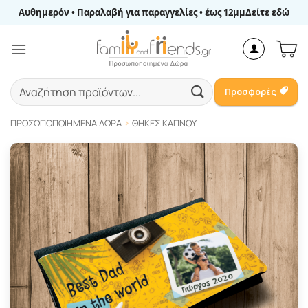
Μετάβαση
Αυθημερόν • Παραλαβή για παραγγελίες • έως 12μμ
Δείτε εδώ
στο
περιεχόμενο
Αναζήτηση
Προσφορές
για:
ΠΡΟΣΩΠΟΠΟΙΗΜΈΝΑ ΔΏΡΑ
ΘΉΚΕΣ ΚΑΠΝΟΎ