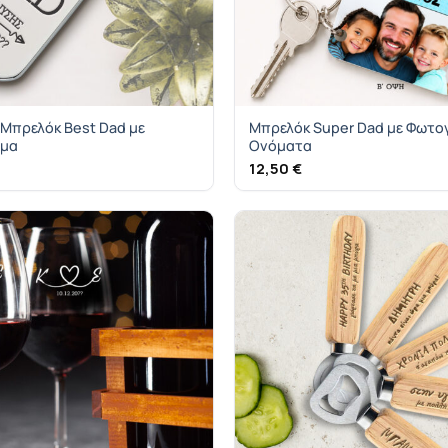
Μπρελόκ Best Dad με
Μπρελόκ Super Dad με Φωτο
ομα
Ονόματα
12,50
€