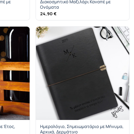
απέ με
Διακοσμητικό Μαξιλάρι Καναπέ με
Ονόματα
24,90
€
ε Έτος,
Ημερολόγιο, Σημειωματάριο με Μήνυμα,
Αρχικά, Δερμάτινο