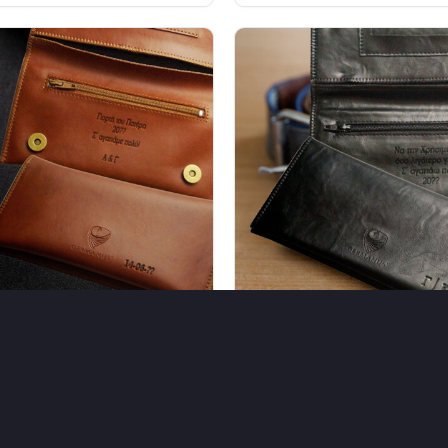
ήκη Δερμάτινη PU, Μήνυμα
Θήκη για Καπνό, Δερματίνη 
aser
Αρχικά, Μήνυμα
38,90
€