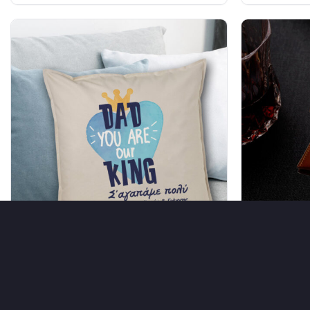
Για καναπέ Μαξιλάρι με Μήνυμα, Ημ/νία,
Για Καπνό Θ
Ονόματα
με Χάραξη L
24,90
€
46,90
€