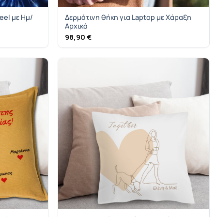
eel με Ημ/
Δερμάτινη θήκη για Laptop με Χάραξη
Αρχικά
98,90
€