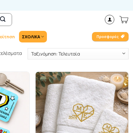
οίτηση
ΣΧΟΛΙΚΑ
Προσφορές
Sorted
οτελέσματα
by
latest