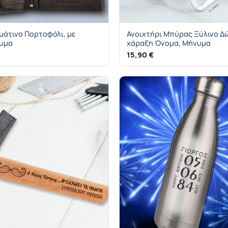
μάτινο Πορτοφόλι, με
Ανοιχτήρι Μπύρας Ξύλινο Δ
νυμα
χάραξη Όνομα, Μήνυμα
15,90
€