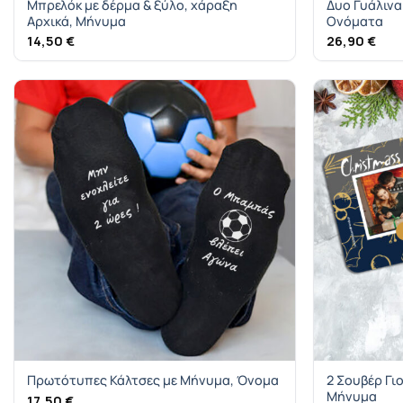
Μπρελόκ με δέρμα & ξύλο, χάραξη
Δυο Γυάλινα
Αρχικά, Μήνυμα
Ονόματα
14,50
€
26,90
€
Πρωτότυπες Κάλτσες με Μήνυμα, Όνομα
2 Σουβέρ Γι
Μήνυμα
17,50
€