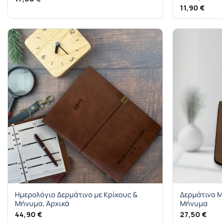
11,90
€
Ημερολόγιο Δερμάτινο με Κρίκους &
Δερμάτινο 
Μήνυμα, Αρχικά
Μήνυμα
44,90
€
27,50
€