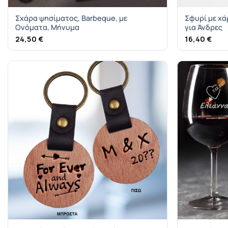
Σχάρα ψησίματος, Barbeque, με
Σφυρί με χ
Ονόματα, Μήνυμα
για Άνδρες
24,50
€
16,40
€