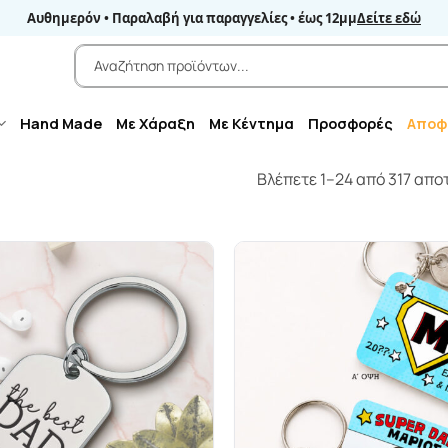
Αυθημερόν • Παραλαβή για παραγγελίες • έως 12μμ
Δείτε εδώ
Αναζήτηση
για:
Hand Made
Με Χάραξη
Με Κέντημα
Προσφορές
Αποφ
Βλέπετε 1–24 από 317 απ