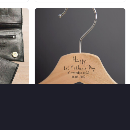
με Χάραξη
Κρεμάστρες Ξύλινες για Ρούχα με
Μήνυμα, Όνομα
14,50
€