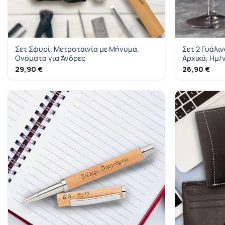
Σετ Σφυρί, Μετροταινία με Μήνυμα,
Σετ 2 Γυάλι
Ονόματα για Άνδρες
Αρχικά, Ημ/
29,90
€
26,90
€