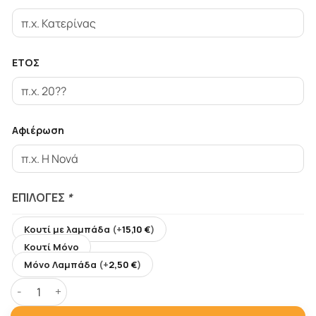
ΕΤΟΣ
Αφιέρωση
ΕΠΙΛΟΓΈΣ
*
Κουτί με λαμπάδα
(+
15,10
€
)
Κουτί Μόνο
Μόνο Λαμπάδα
(+
2,50
€
)
H Πασχαλινή Λαμπάδα της, με Κουτί, Όνομα Προσωποποιη