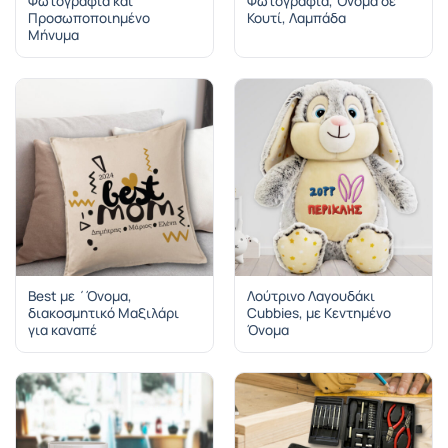
Φωτογραφία και
Φωτογραφία, Όνομα σε
Προσωποποιημένο
Κουτί, Λαμπάδα
Μήνυμα
Best με ΄Όνομα,
Λούτρινο Λαγουδάκι
διακοσμητικό Μαξιλάρι
Cubbies, με Κεντημένο
για καναπέ
Όνομα