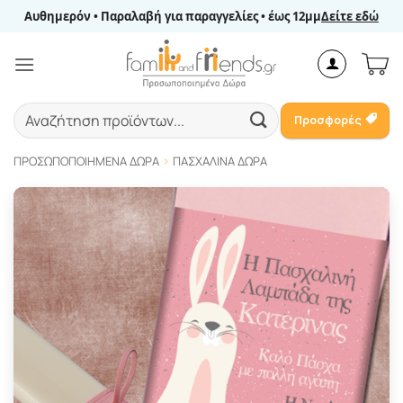
Μετάβαση
Αυθημερόν • Παραλαβή για παραγγελίες • έως 12μμ
Δείτε εδώ
στο
περιεχόμενο
Αναζήτηση
Προσφορές
για:
ΠΡΟΣΩΠΟΠΟΙΗΜΈΝΑ ΔΏΡΑ
ΠΑΣΧΑΛΙΝΆ ΔΏΡΑ