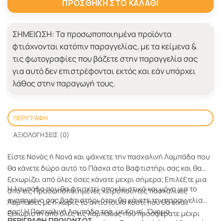
ΠΡΟΣΘΉΚΗ ΣΤΟ ΚΑΛΆΘΙ
ΣΗΜΕΙΩΣΗ:
Τα προσωποποιημένα προϊόντα
φτιάχνονται κατόπιν παραγγελίας, με τα κείμενα &
τις φωτογραφίες που βάζετε στην παραγγελία σας
για αυτό δεν επιστρέφονται εκτός και εάν υπάρχει
λάθος στην παραγωγή τους.
ΠΕΡΙΓΡΑΦΉ
ΑΞΙΟΛΟΓΉΣΕΙΣ (0)
Είστε Νονός ή Νονά και ψάχνετε την πασχαλινή Λαμπάδα που
θα κάνετε δώρο αυτό το Πάσχα στο Βαφτιστήρι σας και θα
ξεχωρίζει από όλες όσες κάνατε μεχρι σήμερα; Επιλέξτε μια
Η λαμπάδα που θα φτιαχτεί αποκλειστικά και μόνο για το
από τις Προσωποποιημένες χειροποίητες πασχαλινές
αγαπημένο σας βαφτιστήρι όταν θα κάνετε την παραγγελία
Λαμπάδες με ή χωρίς το αντίστοιχο κουτί που θα είναι
σας! H Πασχαλινή Λαμπάδα της, με Κουτί, Όνομα
ξεχωριστή από όλες τις λαμπάδες που προσφέρατε μέχρι
ΠΕΡΙΓΡΑΦΗ ΠΡΟΙΟΝΤΟΣ