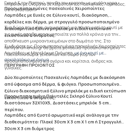
Γιαγιά & τον Παππού, που θα την κρατούν με μεγάλη χαρα
Μπρελόκ με Ονόματα σε Χειροποίητες Πασχαλινές Λαμπάδες.
Προσωποποιημένες πασχαλινές Χειροποίητες
στην ανάσταση.
Λαμπάδες με Ευχές σε ξύλινο κουτί, διακόσμηση,
κορδέλες και δέρμα, με στρογγυλό προσωποποιημένο
Ένα δώρο που μένει αναμνηστικό για πάντα γιατί το κουτί με
διακοσμητικό ξύλινο μπρελόκ με ειδική εκτύπωση
τις ευχές σας θα χρησιμοποιείτε για πολλά χρόνια για την
εικαστικού & ονόματος.
αποθήκευση μικροαντικειμένων στο δωμάτιο της. Στο
Συνδυάστε τις Προσωποποιημένες πασχαλινές Χειροποίητες
familyandfriends.gr θα βρείτε μοναδικά προσωποποιημένα
Λαμπάδες με Μπρελόκ με Ονόματα,
με ένα κουτί με
Πασχαλινά δώρα, γενεθλίων και δώρα γιορτών
σοκολατάκια με όνομα
.
προσωποποιημένα για αγόρια και κορίτσια, άνδρες και
ΠΕΡΙΓΡΑΦΗ ΠΡΟΙΟΝΤΟΣ
γυναίκες.
Δύο Χειροποίητες Πασχαλινές Λαμπάδες με διακόσμηση
από ύφασμα από δέρμα, & φιόγκο. Προσωποποιημένο
ξύλινο
διακοσμητικό ξύλινο μπρελόκ με ειδική εκτύπωση
Προσωποποιημένο Πολυτελές Σκληρό ξύλινο Κουτί
εικαστικού & ονόματος.
διαστάσεων 32Χ10Χ5, Διαστάσεις μπρελόκ 5 cm
περίπου.
Λαμπάδες από ξυστό αρωματικό κερί ανάλογα με την
διαθεσιμότητα: Πλακέ 30cm X 3 cm Χ 1 cm ή Στρογγυλή
30cm X 3 cm διάμετρος