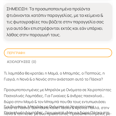
ΣΗΜΕΙΩΣΗ:
Τα προσωποποιημένα προϊόντα
φτιάχνονται κατόπιν παραγγελίας, με τα κείμενα &
τις φωτογραφίες που βάζετε στην παραγγελία σας
για αυτό δεν επιστρέφονται εκτός και εάν υπάρχει
λάθος στην παραγωγή τους.
ΠΕΡΙΓΡΑΦΉ
ΑΞΙΟΛΟΓΉΣΕΙΣ (0)
Τι λαμπάδα θα κρατάει η Μαμά, ο Μπαμπάς, ο Παππούς, η
Γιαγιά, η Νονά & ο Νονός στην ανάσταση αυτό το Πάσχα?
Προσωποποιημένες με Μπρελόκ με Ονόματα σε Χειροποίητες
Πασχαλινές Λαμπάδες, Για Γυναίκες & άνδρες πασχαλινό
δώρο στην Μαμά & τον Μπαμπά που θα τους εντυπωσιάσει
Για ζευγάρια, Μπρελόκ με Ονόματα σε Χειροποίητες
αυτό το Πάσχα. Ευχηθείτε Καλό Πάσχα & Χρόνια Πολλά, στην
Πασχαλινές Λαμπάδες. Ξεχωριστή ιδέα για δώρο Πάσχα στην
Νονά & τον Νονό με δυο πρωτότυπες Προσωποποιημένες με