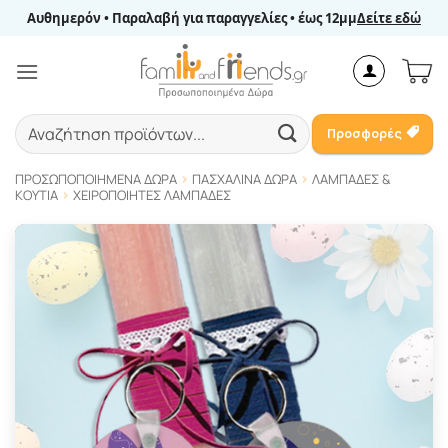
Μετάβαση
Αυθημερόν • Παραλαβή για παραγγελίες • έως 12μμ
Δείτε εδώ
στο
περιεχόμενο
Αναζήτηση
Προσφορές
για:
ΠΡΟΣΩΠΟΠΟΙΗΜΈΝΑ ΔΏΡΑ
ΠΑΣΧΑΛΙΝΆ ΔΏΡΑ
ΛΑΜΠΆΔΕΣ &
ΚΟΥΤΙΆ
ΧΕΙΡΟΠΟΊΗΤΕΣ ΛΑΜΠΆΔΕΣ