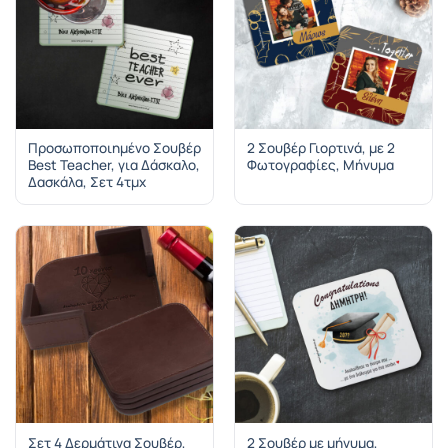
Προσωποποιημένο Σουβέρ
2 Σουβέρ Γιορτινά, με 2
Best Teacher, για Δάσκαλο,
Φωτογραφίες, Μήνυμα
Δασκάλα, Σετ 4τμχ
Σετ 4 Δερμάτινα Σουβέρ,
2 Σουβέρ με μήνυμα,