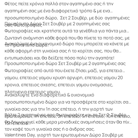
Φέτος πείτε χρόνια πολλά στον αγαπημένο σας ή την
αγαπημένη σας με ένα διαφορετικό τρόπο & με ενα
προσωποποιημένο δώρο, Σετ 2 Σουβέρ, με δύο αγαπημένες
Πρωτότυπο Δώρο Σετ Σουβέρ με 2 αγαπημένες σας
σας Φωτογραφίες
Φωτογραφίες και κρατήστε αυτά τα γενέθλια για πάντα μια
ζωντανή ανάμνηση κάθε φορά που θα πίνετε το ποτό σας, με
Ανακαλύψτε ένα οικονομικό δώρο που μπορείτε να κάνετε με
το Πρωτότυπο Δώρο.
κάθε αφορμή στη γυναίκα σας ή το κορίτσι σας, που θα
εντυπωσιάσει και θα δείξετε πόσο πολύ την αγαπάτε!
Προσωποποιημένο δώρο Σετ Σουβέρ με 2 αγαπημένες σας
Φωτογραφίες από αυτά που έχετε ζήσει μαζί, για επετειο
γαμου, επετειος γαμου χρυση αργυρη, επετειος γαμου 20
χρονια, επετειος σχεσης, επετειοι γαμου ονομασιες,
πλατινενια επετειος γαμου.
Aνακαλύψτε Ένα διαφορετικό & οικονομικό
προσωποποιημένο δώρο για να προσφέρετε στo κορίτσι σας,
γυναίκα σας για την 1η σας επέτειο, ή την γιορτή των
Βάλτε 2 αγαπημένες σας Φωτογραφίες και το Σετ 2 Σουβέρ,
ερωτευμένων, 1η επετειο, 2η επετειο, 5η επέτειο, 10η επετειο,
θα δημιουργεί κάθε μερα μοναδικές αναμνήσεις όταν θα πίνει
15η επετειο.
τον καφέ του η γυναίκα σας ή ο άνδρας σας.
Valentines Day, γιορτή των ερωτευμένων Δώρο Σουβέρ με