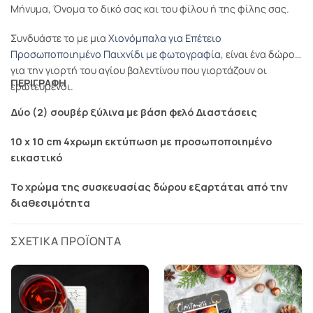
Μήνυμα, Όνομα το δικό σας και του φίλου ή της φίλης σας.
Συνδυάστε το με μια
Χιονόμπαλα για Επέτειο
Προσωποποιημένο Παιχνίδι με φωτογραφία
, είναι ένα δώρο
για την γιορτή του αγίου βαλεντίνου που γιορτάζουν οι
ΠΕΡΙΓΡΑΦΗ
ερωτευμένοι.
Δύο (2) σουβέρ ξύλινα με βάση φελό Διαστάσεις
10 x 10 cm 4χρωμη εκτύπωση με προσωποποιημένο
εικαστικό
Το χρώμα της συσκευασίας δώρου εξαρτάται από την
διαθεσιμότητα
ΣΧΕΤΙΚΆ ΠΡΟΪΌΝΤΑ