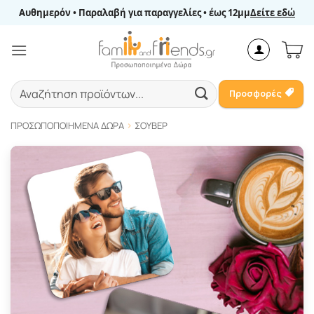
Μετάβαση
Αυθημερόν • Παραλαβή για παραγγελίες • έως 12μμ
Δείτε εδώ
στο
περιεχόμενο
Αναζήτηση
Προσφορές
για:
ΠΡΟΣΩΠΟΠΟΙΗΜΈΝΑ ΔΏΡΑ
ΣΟΥΒΈΡ