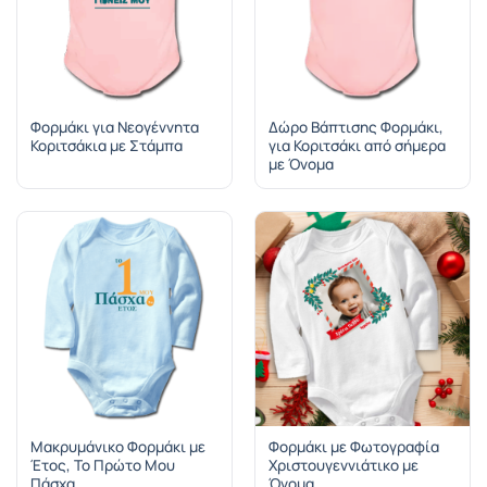
Φορμάκι για Νεογέννητα
Δώρο Βάπτισης Φορμάκι,
Κοριτσάκια με Στάμπα
για Κοριτσάκι από σήμερα
με Όνομα
Μακρυμάνικο Φορμάκι με
Φορμάκι με Φωτογραφία
Έτος, Το Πρώτο Μου
Χριστουγεννιάτικο με
Πάσχα
Όνομα