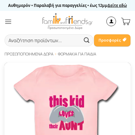
Μετάβαση
Αυθημερόν • Παραλαβή για παραγγελίες • έως 12μμ
Δείτε εδώ
στο
περιεχόμενο
Αναζήτηση
Προσφορές
για:
ΠΡΟΣΩΠΟΠΟΙΗΜΈΝΑ ΔΏΡΑ
ΦΟΡΜΆΚΙΑ ΓΙΑ ΠΑΙΔΙΆ