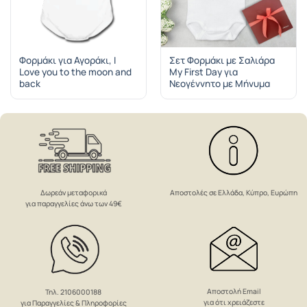
Φορμάκι για Αγοράκι, I
Σετ Φορμάκι με Σαλιάρα
Love you to the moon and
My First Day για
back
Νεογέννητο με Μήνυμα
Δωρεάν μεταφορικά
Αποστολές σε Ελλάδα, Κύπρο, Ευρώπη
για παραγγελίες άνω των 49€
Αποστολή Email
Τηλ. 2106000188
για ότι χρειάζεστε
για Παραγγελίες & Πληροφορίες