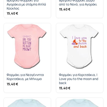
Βρεφικό Φορμάκι για
Βρεφικό Φορμάκι Δώρο
Αγοράκια με στάμπα Απλά
από το Νονό, για Αγοράκι
Κούκλος
15,40
€
15,40
€
Φορμάκι για Νεογέννητα
Φορμάκι για Κοριτσάκια, I
Κοριτσάκια, με Mήνυμα
Love you to the moon and
back
15,40
€
15,40
€