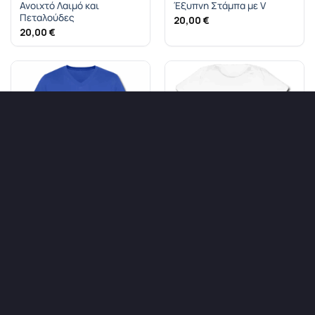
Ανοιχτό Λαιμό και
Έξυπνη Στάμπα με V
Πεταλούδες
20,00
€
20,00
€
Μπλε Ανδρικό Tshirt με
Φορμάκι για Μωρά 6
στάμπα PacMan με V
μηνών, με Αρχικό
Ονόματος
20,00
€
15,40
€