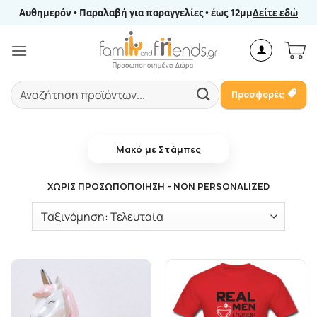
Μετάβαση
Αυθημερόν • Παραλαβή για παραγγελίες • έως 12μμ
Δείτε εδώ
στο
περιεχόμενο
Αναζήτηση
Προσφορές
για:
Μακό με Στάμπες
ΧΩΡΊΣ ΠΡΟΣΩΠΟΠΟΊΗΣΗ - NON PERSONALIZED