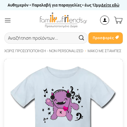
Μετάβαση
Αυθημερόν • Παραλαβή για παραγγελίες • έως 12μμ
Δείτε εδώ
στο
περιεχόμενο
Αναζήτηση
Προσφορές
για:
ΧΩΡΊΣ ΠΡΟΣΩΠΟΠΟΊΗΣΗ - NON PERSONALIZED
ΜΑΚΌ ΜΕ ΣΤΆΜΠΕΣ