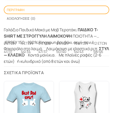
ΠΕΡΙΓΡΑΦΉ
ΑΞΙΟΛΟΓΉΣΕΙΣ (0)
Γαλάζιο Παιδικό Μακό με Μοβ Τερατάκι
ΠΑΙΔΙΚΟ T-
SHIRT ΜΕ ΣΤΡΟΓΓΥΛΗ ΛΑΙΜΟΚΟΨΗ
ΠΟΙΟTHTA —
JERSEY 150 100% Ringspun βαμβάκι σεμί-πενιέ
2 ΕΤΩΝ
4 ΕΤΩΝ
6 ΕΤΩΝ
8 ΕΤΩΝ
10 ΕΤΩΝ
12 ΕΤΩΝ
Φακαρόλα στο λαιμό. Λαιμόκοψη με ελαστικό ριπ.
ΣΤΥΛ
41/31
44/34
47/37
50/40
54/43
58/46
— ΚΛΑΣΙΚΟ
Κοντά μανίκια. Με πλαϊνές ραφές (2-6
ετών) ή κυλινδρικό (από 8 ετών και άνω)
ΣΧΕΤΙΚΆ ΠΡΟΪΌΝΤΑ