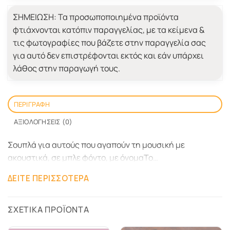
ΣΗΜΕΙΩΣΗ:
Τα προσωποποιημένα προϊόντα
φτιάχνονται κατόπιν παραγγελίας, με τα κείμενα &
τις φωτογραφίες που βάζετε στην παραγγελία σας
για αυτό δεν επιστρέφονται εκτός και εάν υπάρχει
λάθος στην παραγωγή τους.
ΠΕΡΙΓΡΑΦΉ
ΑΞΙΟΛΟΓΉΣΕΙΣ (0)
Σουπλά για αυτούς που αγαπούν τη μουσική με
ακουστικά, σε μπλε φόντο, με όνομαΤο
Προσωποποιημένο σουπλά με Όνομα, Φωτογραφία είναι
ΔΕΊΤΕ ΠΕΡΙΣΣΌΤΕΡΑ
το δώρο που θα φτιαχτεί αποκλειστικά για το παιδί που
το προσφέρετε και μάλλον θα μείνει για πολλά χρόνια
στο τραπέζι για να συνοδεύει το πρωινό, το
ΣΧΕΤΙΚΆ ΠΡΟΪΌΝΤΑ
μεσημεριανό ή το βραδινό φαγητό του παιδιού, και θα