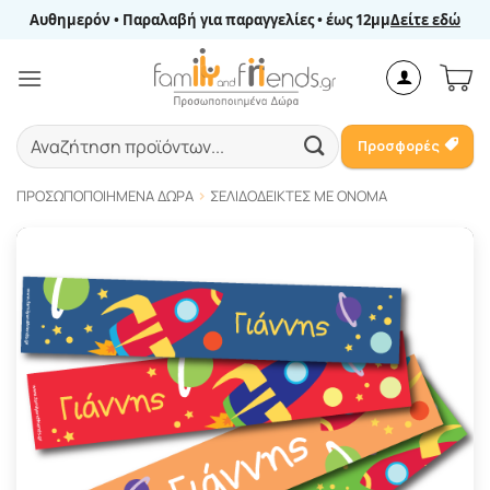
Μετάβαση
Αυθημερόν • Παραλαβή για παραγγελίες • έως 12μμ
Δείτε εδώ
στο
περιεχόμενο
Αναζήτηση
Προσφορές
για:
ΠΡΟΣΩΠΟΠΟΙΗΜΈΝΑ ΔΏΡΑ
ΣΕΛΙΔΟΔΕΊΚΤΕΣ ΜΕ ΌΝΟΜΑ