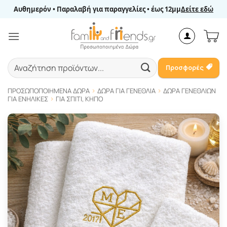
Μετάβαση
Αυθημερόν • Παραλαβή για παραγγελίες • έως 12μμ
Δείτε εδώ
στο
περιεχόμενο
Αναζήτηση
Προσφορές
για:
ΠΡΟΣΩΠΟΠΟΙΗΜΈΝΑ ΔΏΡΑ
ΔΏΡΑ ΓΙΑ ΓΕΝΈΘΛΙΑ
ΔΏΡΑ ΓΕΝΕΘΛΊΩΝ
ΓΙΑ ΕΝΉΛΙΚΕΣ
ΓΙΑ ΣΠΊΤΙ, ΚΉΠΟ