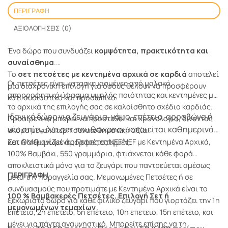
ΠΕΡΙΓΡΑΦΉ
ΑΞΙΟΛΟΓΉΣΕΙΣ (0)
Ένα δώρο που συνδυάζει
κομψότητα, πρακτικότητα και
συναίσθημα
.
Το
σετ πετσέτες με κεντημένα αρχικά σε καρδιά
αποτελεί
Οι πετσέτες είναι κατασκευασμένες από μαλακό,
μια διαχρονική επιλογή για όσους θέλουν να προσφέρουν
απορροφητικό ύφασμα υψηλής ποιότητας και κεντημένες με
κάτι ουσιαστικό και προσωπικό.
τα αρχικά της επιλογής σας σε καλαίσθητο σχέδιο καρδιάς.
Ιδανικό δώρο για ζευγάρια, γάμο, επέτειο, αρραβώνα ή
Προαιρετικά μπορεί να προστεθεί και χρονολογία, δίνοντας
νέο σπίτι, ένα σετ που θα χρησιμοποιείται καθημερινά
ακόμα μεγαλύτερη συναισθηματική αξία.
και θα θυμίζει όμορφες στιγμές.
Σετ ή Μεμονωμένες Πετσέτες NEF NEF με Κεντημένα Αρχικά,
100% Βαμβάκι, 550 γραμμάρια, φτιάχνεται κάθε φορά
αποκλειστικά μόνο για το ζευγάρι που παντρεύεται αμέσως
ΠΕΡΙΓΡΑΦΗ
μετά την παραγγελία σας. Μεμονωμένες Πετσέτες ή σε
συνδυασμούς που προτιμάτε με Κεντημένα Αρχικά είναι το
100 % Βαμβακερές Πετσέτες. Επιλογή Σετ ή
ξεχωριστό δώρο για κάθε φιλικό ζευγάρι που γιορτάζει την 1η
μεμονωμένων τεμαχίων
επετειο, 2η επετειο, 5η επέτειο, 10η επετειο, 15η επέτειο, και
μένει για πάντα αναμνηστικό. Μπορείτε επίσης να τη