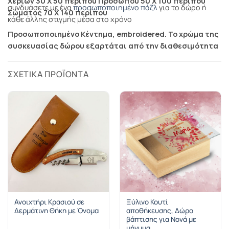
Χεριών 30 X 50 περίπου Προσώπου 50 X 100 περίπου
συνδυάσετε με ένα
προσωποποιημένο πάζλ
για το δώρο ή
Σώματος 70 X 140 περίπου
κάθε άλλης στιγμής μέσα στο χρόνο
Προσωποποιημένo Κέντημα, embroidered. Το χρώμα της
συσκευασίας δώρου εξαρτάται από την διαθεσιμότητα
ΣΧΕΤΙΚΆ ΠΡΟΪΌΝΤΑ
Ανοιχτήρι Κρασιού σε
Ξύλινο Κουτί
Δερμάτινη Θήκη με Όνομα
αποθήκευσης, Δώρο
βάπτισης για Νονά με
μήνυμα