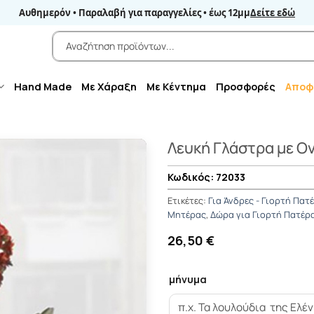
Αυθημερόν • Παραλαβή για παραγγελίες • έως 12μμ
Δείτε εδώ
Αναζήτηση
για:
Hand Made
Με Χάραξη
Με Κέντημα
Προσφορές
Αποφ
Λευκή Γλάστρα με Ο
72033
Ετικέτες:
Για Άνδρες - Γιορτή Πατ
Μητέρας
,
Δώρα για Γιορτή Πατέρ
26,50 €
μήνυμα