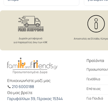
Δωρεάν μεταφορικά
Αποστολές σε Ελλάδα, Κύπρ
για παραγγελίες άνω των 49€
Προϊόντα
Προσωποποι
Γενέθλια
Επικοινωνήστε μαζί μας
📞
210 6000188
Επέτειος
Θα μας βρείτε
Για Παιδιά
Γαρυφάλλων 39, Γέρακας 15344