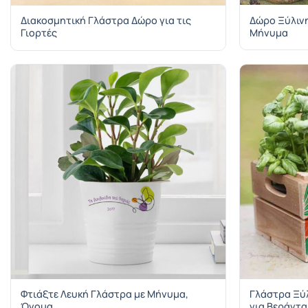
Διακοσμητική Γλάστρα Δώρο για τις
Δώρο Ξύλιν
Γιορτές
Μήνυμα
Φτιάξτε Λευκή Γλάστρα με Μήνυμα,
Γλάστρα Ξύ
Όνομα
για Βεράντα