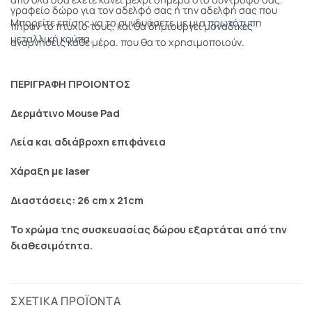
γραφείο δώρο για τον αδελφό σας ή την αδελφή σας που
Μπορείτε επίσης να το συνδυάσετε με μια
πρωτότυπη
πήραν το πτυχίο τους, και θα δημιουργεί μοναδικές
μεταλλική κούπα.
αναμνήσεις κάθε μέρα. που θα το χρησιμοποιούν.
ΠΕΡΙΓΡΑΦΗ ΠΡΟΙΟΝΤΟΣ
Δερμάτινο Mouse Pad
Λεία και αδιάβροχη επιφάνεια
Χάραξη με laser
Διαστάσεις: 26 cm x 21cm
Το χρώμα της συσκευασίας δώρου εξαρτάται από την
διαθεσιμότητα.
ΣΧΕΤΙΚΆ ΠΡΟΪΌΝΤΑ