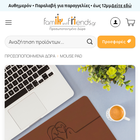
Μετάβαση
Αυθημερόν • Παραλαβή για παραγγελίες • έως 12μμ
Δείτε εδώ
στο
περιεχόμενο
Αναζήτηση
Προσφορές
για:
ΠΡΟΣΩΠΟΠΟΙΗΜΈΝΑ ΔΏΡΑ
MOUSE PAD