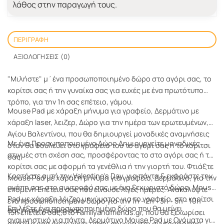
λάθος στην παραγωγή τους.
ΠΕΡΙΓΡΑΦΉ
ΑΞΙΟΛΟΓΉΣΕΙΣ (0)
''Μιλήστε" μ΄ένα προσωποποιημένο δώρο στο αγόρι σας, το
κορίτσι σας ή την γυναίκα σας για ευχές με ένα πρωτότυπο
τρόπο, για την 1η σας επέτειο, γάμου.
Mouse Pad με χάραξη μήνυμα για γραφείο, Δερμάτινο με
χάραξη laser, λειζερ, Δώρο για την ημέρα των ερωτευμένων,
Αγίου Βαλεντίνου, που θα δημιουργεί μοναδικές αναμνήσεις
Με ένα Προσωποποιημένο Δώρο Δημιουργείτε μοναδικές
όταν θα δουλεύει στο γραφείο του το αγόρι σας ή το κορίτσι
στιγμές στη σχέση σας, προσφέροντας το στο αγόρι σας ή το
σας.
κορίτσι σας με αφορμή τα γενέθλια ή την γιορτή του. Φτιάξτε
Κρατήστε αυτή την Valentine's Day, για πάντα & εκφράστε την
Mouse Pad με χάραξη μήνυμα για γραφείο, Δερμάτινο, για την
αγάπη σας στο συντροφό σας με ένα ξεχωριστό δώρο, Mouse
επόμενη Επέτειο σας που είναι σε λίγες ημέρες. Ανακαλύψτε
Pad με χάραξη λέιζερ μηνύματος για το γραφείο, στο κορίτσι
ένα προσωποποιημένο δώρο για την 1η - 2η - 3η - 5η - 10η -
Επιλέξτε ένα προσωποποιημένο δώρο που θα μείνει
σας ή την γυναίκα σας.
15η επετείο σας,στο Familyandfriends.gr, που θα ξεχωρίσει
αναμνηστικό για πάντα. Δερμάτινο Mouse Pad με Ονόματα για
από όλα όσα έχετε κάνει μέχρι σήμερα στο σύντροφό σας.