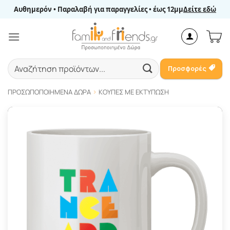
Μετάβαση
Αυθημερόν • Παραλαβή για παραγγελίες • έως 12μμ
Δείτε εδώ
στο
περιεχόμενο
Αναζήτηση
Προσφορές
για:
ΠΡΟΣΩΠΟΠΟΙΗΜΈΝΑ ΔΏΡΑ
ΚΟΎΠΕΣ ΜΕ ΕΚΤΎΠΩΣΗ