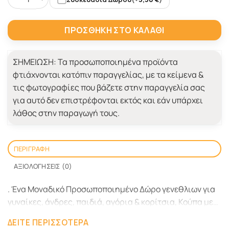
Κούπα Trance Addict ποσότητα
ΠΡΟΣΘΉΚΗ ΣΤΟ ΚΑΛΆΘΙ
ΣΗΜΕΙΩΣΗ:
Τα προσωποποιημένα προϊόντα
φτιάχνονται κατόπιν παραγγελίας, με τα κείμενα &
τις φωτογραφίες που βάζετε στην παραγγελία σας
για αυτό δεν επιστρέφονται εκτός και εάν υπάρχει
λάθος στην παραγωγή τους.
ΠΕΡΙΓΡΑΦΉ
ΑΞΙΟΛΟΓΉΣΕΙΣ (0)
. Ένα Μοναδικό Προσωποποιημένο Δώρο γενεθλιων για
γυναίκες, άνδρες, παιδιά, αγόρια & κορίτσια, Κούπα με
εκτύπωση φωτογραφίας, ονόματα, μήνυμα,
ΔΕΊΤΕ ΠΕΡΙΣΣΌΤΕΡΑ
ημερομηνία. Το Πρωτότυπο Δώρο οικονομικό δώρο που