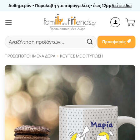
Μετάβαση
Αυθημερόν • Παραλαβή για παραγγελίες • έως 12μμ
Δείτε εδώ
στο
περιεχόμενο
Αναζήτηση
Προσφορές
για:
ΠΡΟΣΩΠΟΠΟΙΗΜΈΝΑ ΔΏΡΑ
ΚΟΎΠΕΣ ΜΕ ΕΚΤΎΠΩΣΗ