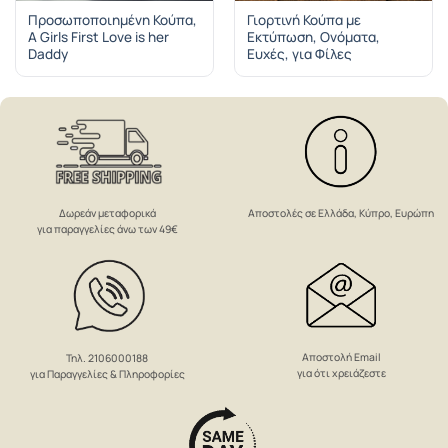
Προσωποποιημένη Κούπα,
Γιορτινή Κούπα με
A Girls First Love is her
Εκτύπωση, Ονόματα,
Daddy
Ευχές, για Φίλες
Δωρεάν μεταφορικά
Αποστολές σε Ελλάδα, Κύπρο, Ευρώπη
για παραγγελίες άνω των 49€
Αποστολή Email
Τηλ. 2106000188
για ότι χρειάζεστε
για Παραγγελίες & Πληροφορίες