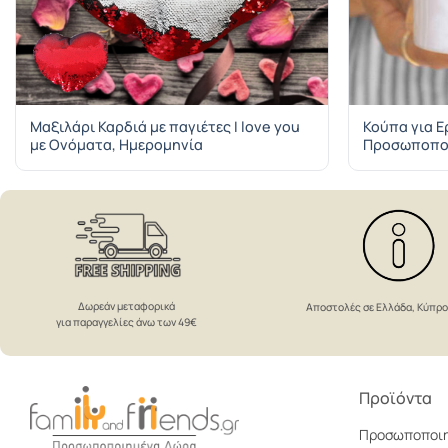
Μαξιλάρι Καρδιά με παγιέτες Ι love you
Κούπα για 
με Ονόματα, Ημερομηνία
Προσωποποιη
Δωρεάν μεταφορικά
Αποστολές σε Ελλάδα, Κύπρ
για παραγγελίες άνω των 49€
Προϊόντα
Προσωποποι