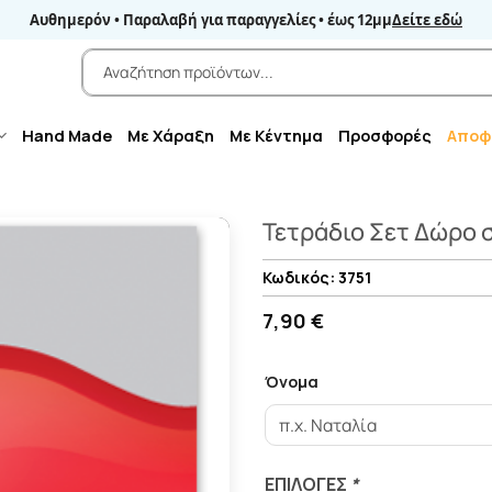
Αυθημερόν • Παραλαβή για παραγγελίες • έως 12μμ
Δείτε εδώ
Αναζήτηση
για:
Hand Made
Με Χάραξη
Με Κέντημα
Προσφορές
Αποφ
Τετράδιο Σετ Δώρο σ
3751
7,90 €
Όνομα
ΕΠΙΛΟΓΈΣ
*