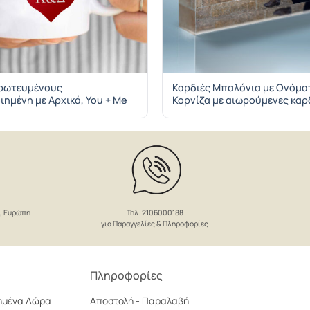
Ερωτευμένους
Καρδιές Μπαλόνια με Ονόματ
μένη με Αρχικά, You + Me
Κορνίζα με αιωρούμενες κα
Τηλ. 2106000188
ο, Ευρώπη
για Παραγγελίες & Πληροφορίες
Πληροφορίες
ημένα Δώρα
Αποστολή - Παραλαβή