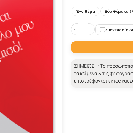
Ένα θέμα
Δύο θέματα
(
Συσκευασία 
Τετράδιο Σετ Δώρο σε Κορίτ
ΣΗΜΕΙΩΣΗ:
Τα προσωποποι
τα κείμενα & τις φωτογραφ
επιστρέφονται εκτός και 