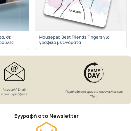
α, σε
Mousepad Best Friends Fingers για
ρδούλες
γραφείο με Ονόματα
Αποστολή Email
Παραλαβή από εμάς για παραγγελίες έως
για ότι χρειάζεστε
12μ.μ.
Εγγραφή στο Newsletter