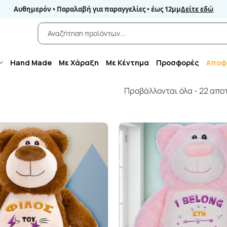
Αυθημερόν • Παραλαβή για παραγγελίες • έως 12μμ
Δείτε εδώ
Αναζήτηση
για:
Hand Made
Με Χάραξη
Με Κέντημα
Προσφορές
Αποφ
Προβάλλονται όλα - 22 απ