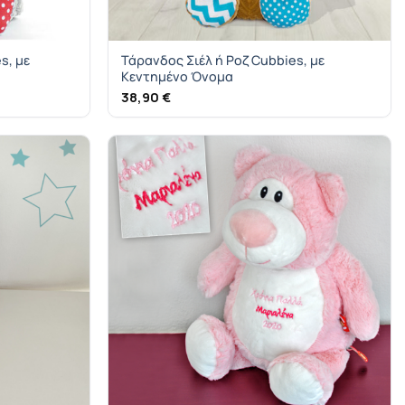
s, με
Τάρανδος Σιέλ ή Ροζ Cubbies, με
Κεντημένο Όνομα
38,90
€