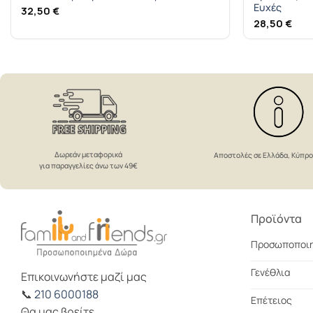
Ευχές
32,50
€
28,50
€
Δωρεάν μεταφορικά
Αποστολές σε Ελλάδα, Κύπρ
για παραγγελίες άνω των 49€
Προϊόντα
Προσωποποι
Γενέθλια
Επικοινωνήστε μαζί μας
📞
210 6000188
Επέτειος
Θα μας βρείτε