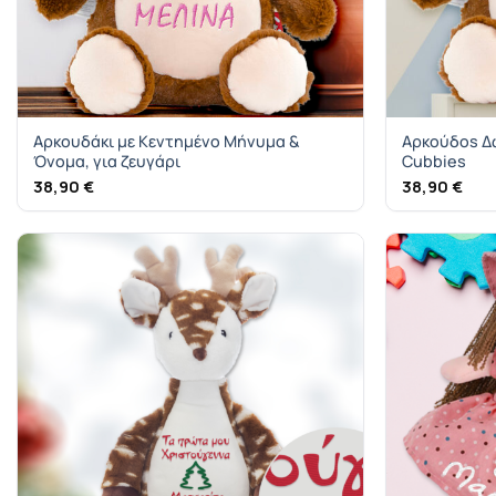
Αρκουδάκι με Κεντημένο Μήνυμα &
Αρκούδοs Δ
Όνομα, για ζευγάρι
Cubbies
38,90
€
38,90
€