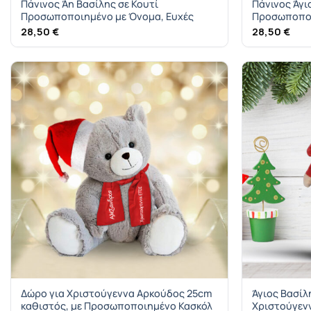
Πάνινος Άη Βασίλης σε Κουτί
Πάνινος Άγι
Προσωποποιημένο με Όνομα, Ευχές
Προσωποποι
28,50
€
28,50
€
Δώρο για Χριστούγεννα Αρκούδος 25cm
Άγιος Βασίλη
καθιστός, με Προσωποποιημένο Κασκόλ
Χριστούγεν