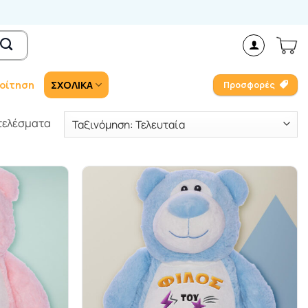
οίτηση
ΣΧΟΛΙΚΑ
Προσφορές
Sorted
οτελέσματα
by
latest