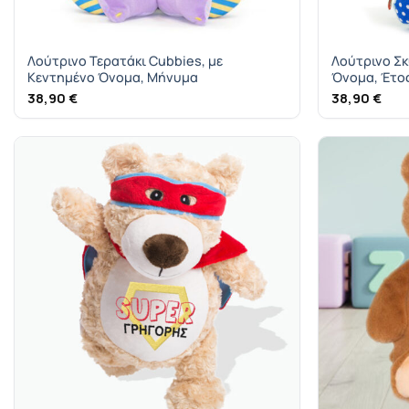
Λούτρινο Τερατάκι Cubbies, με
Λούτρινο Σκ
Κεντημένο Όνομα, Μήνυμα
Όνομα, Έτο
38,90
€
38,90
€