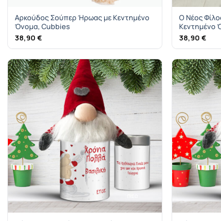
Αρκούδος Σούπερ Ήρωας με Κεντημένο
Ο Νέος Φίλο
Όνομα, Cubbies
Κεντημένο 
38,90
€
38,90
€