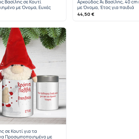
ος Βασίλης σε Κουτί
Αρκούδος Άι Βασίλης, 40 cm
ημένο με Όνομα, Ευχές
με Όνομα, Έτος για παιδιά
44,50
€
ς σε Κουτί για τα
να Προσωποποιημένο με