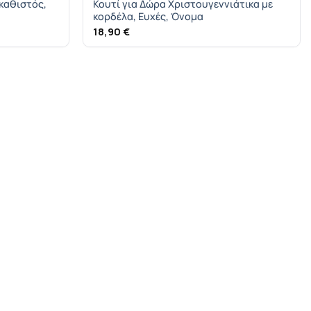
 καθιστός,
Κουτί για Δώρα Χριστουγεννιάτικα με
κορδέλα, Ευχές, Όνομα
18,90
€