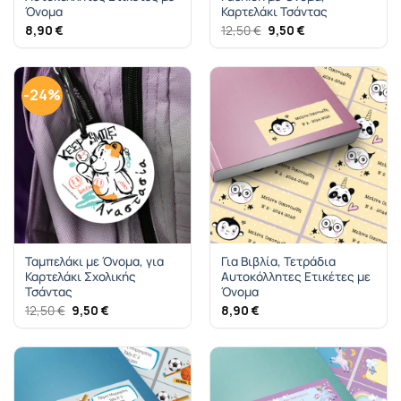
Όνομα
Καρτελάκι Τσάντας
Original
Η
8,90
€
12,50
€
9,50
€
price
τρέχουσα
was:
τιμή
12,50 €.
είναι:
9,50 €.
-24%
Ταμπελάκι με Όνομα, για
Για Βιβλία, Τετράδια
Καρτελάκι Σχολικής
Αυτοκόλλητες Ετικέτες με
Τσάντας
Όνομα
Original
Η
12,50
€
9,50
€
8,90
€
price
τρέχουσα
was:
τιμή
12,50 €.
είναι:
9,50 €.