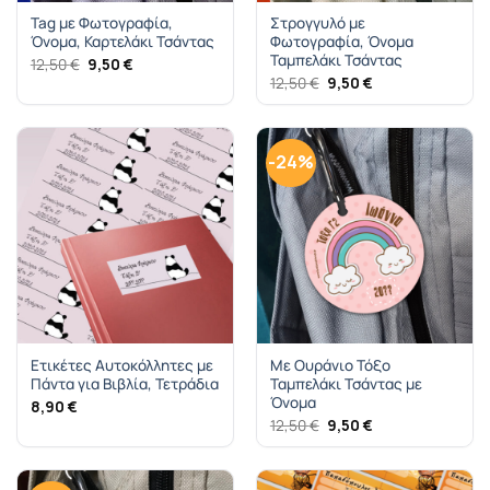
Tag με Φωτογραφία,
Στρογγυλό με
Όνομα, Καρτελάκι Τσάντας
Φωτογραφία, Όνομα
Ταμπελάκι Τσάντας
Original
Η
12,50
€
9,50
€
price
τρέχουσα
Original
Η
12,50
€
9,50
€
was:
τιμή
price
τρέχουσα
12,50 €.
είναι:
was:
τιμή
9,50 €.
12,50 €.
είναι:
9,50 €.
-24%
Ετικέτες Αυτοκόλλητες με
Με Ουράνιο Τόξο
Πάντα για Βιβλία, Τετράδια
Ταμπελάκι Τσάντας με
Όνομα
8,90
€
Original
Η
12,50
€
9,50
€
price
τρέχουσα
was:
τιμή
12,50 €.
είναι:
9,50 €.