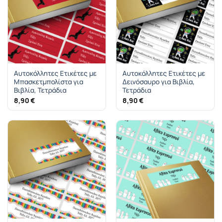
Αυτοκόλλητες Ετικέτες με
Αυτοκόλλητες Ετικέτες με
Μπασκετμπολίστα για
Δεινόσαυρο για Βιβλία,
Βιβλία, Τετράδια
Τετράδια
8,90
€
8,90
€