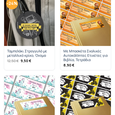
-24%
Ταμπελάκι Στρογγυλό με
Με Μπασκέτα Σχολικές
μεταλλικό κρίκο, Όνομα
Αυτοκόλλητες Ετικέτες για
Βιβλία, Τετράδια
Original
Η
12,50
€
9,50
€
price
τρέχουσα
8,90
€
was:
τιμή
12,50 €.
είναι:
9,50 €.