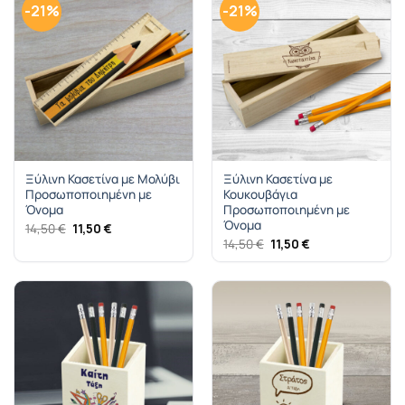
-21%
-21%
Ξύλινη Κασετίνα με Μολύβι
Ξύλινη Κασετίνα με
Προσωποποιημένη με
Κουκουβάγια
Όνομα
Προσωποποιημένη με
Όνομα
Original
Η
14,50
€
11,50
€
price
τρέχουσα
Original
Η
14,50
€
11,50
€
was:
τιμή
price
τρέχουσα
14,50 €.
είναι:
was:
τιμή
11,50 €.
14,50 €.
είναι:
11,50 €.