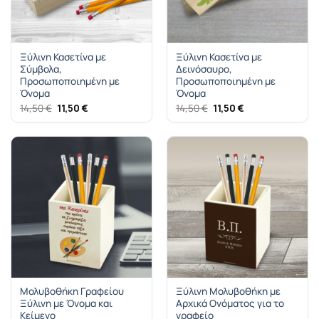
Ξύλινη Κασετίνα με
Ξύλινη Κασετίνα με
Σύμβολα,
Δεινόσαυρο,
Προσωποποιημένη με
Προσωποποιημένη με
Όνομα
Όνομα
Original
Η
Original
Η
14,50
€
11,50
€
14,50
€
11,50
€
price
τρέχουσα
price
τρέχουσα
was:
τιμή
was:
τιμή
14,50 €.
είναι:
14,50 €.
είναι:
11,50 €.
11,50 €.
Μολυβοθήκη Γραφείου
Ξύλινη Μολυβοθήκη με
Ξύλινη με Όνομα και
Αρχικά Ονόματος για το
Κείμενο
γραφείο