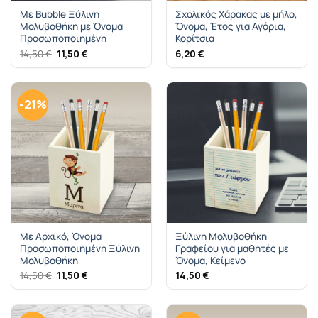
Με Bubble Ξύλινη
Σχολικός Χάρακας με μήλο,
Μολυβοθήκη με Όνομα
Όνομα, Έτος για Αγόρια,
Προσωποποιημένη
Κορίτσια
Original
Η
14,50
€
11,50
€
6,20
€
price
τρέχουσα
was:
τιμή
14,50 €.
είναι:
11,50 €.
-21%
Με Αρχικό, Όνομα
Ξύλινη Μολυβοθήκη
Προσωποποιημένη Ξύλινη
Γραφείου για μαθητές με
Μολυβοθήκη
Όνομα, Κείμενο
Original
Η
14,50
€
11,50
€
14,50
€
price
τρέχουσα
was:
τιμή
14,50 €.
είναι:
11,50 €.