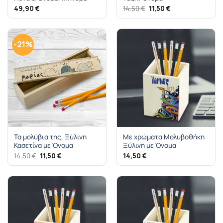
Original
Η
49,90
€
14,50
€
11,50
€
price
τρέχουσα
was:
τιμή
14,50 €.
είναι:
11,50 €.
-21%
Τα μολύβια της, Ξύλινη
Με χρώματα Μολυβοθήκη
Κασετίνα με Όνομα
Ξύλινη με Όνομα
Original
Η
14,50
€
11,50
€
14,50
€
price
τρέχουσα
was:
τιμή
14,50 €.
είναι:
11,50 €.