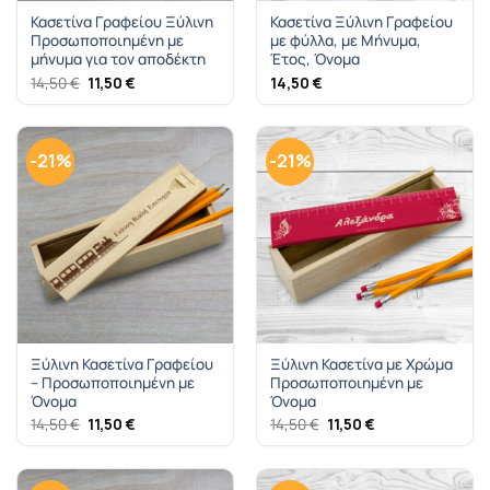
Κασετίνα Γραφείου Ξύλινη
Κασετίνα Ξύλινη Γραφείου
Προσωποποιημένη με
με φύλλα, με Μήνυμα,
μήνυμα για τον αποδέκτη
Έτος, Όνομα
Original
Η
14,50
€
11,50
€
14,50
€
price
τρέχουσα
was:
τιμή
14,50 €.
είναι:
11,50 €.
-21%
-21%
Ξύλινη Κασετίνα Γραφείου
Ξύλινη Κασετίνα με Χρώμα
– Προσωποποιημένη με
Προσωποποιημένη με
Όνομα
Όνομα
Original
Η
Original
Η
14,50
€
11,50
€
14,50
€
11,50
€
price
τρέχουσα
price
τρέχουσα
was:
τιμή
was:
τιμή
14,50 €.
είναι:
14,50 €.
είναι:
11,50 €.
11,50 €.