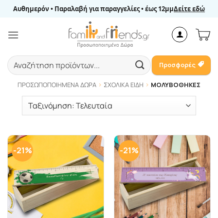
Μετάβαση
Αυθημερόν • Παραλαβή για παραγγελίες • έως 12μμ
Δείτε εδώ
στο
περιεχόμενο
Αναζήτηση
Προσφορές
για:
ΠΡΟΣΩΠΟΠΟΙΗΜΈΝΑ ΔΏΡΑ
ΣΧΟΛΙΚΆ ΕΊΔΗ
ΜΟΛΥΒΟΘΉΚΕΣ
-21%
-21%