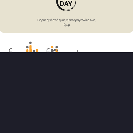
Παραλαβή από εμάς για παραγγελίες έως
12μ.μ.
Επικοινωνήστε μαζί μας
📞
210 6000188
Θα μας βρείτε
Γαρυφάλλων 39, Γέρακας 15344
Ακολουθηστέ μας