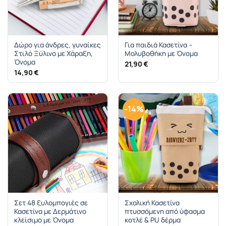
Δώρο για άνδρες, γυναίκες
Για παιδιά Κασετίνα –
Στιλό Ξύλινο με Χάραξη,
Μολυβοθήκη με Όνομα
Όνομα
21,90
€
14,90
€
-14%
Σετ 48 ξυλομπογιές σε
Σχολική Κασετίνα
Κασετίνα με Δερμάτινο
πτυσσόμενη από ύφασμα
κλείσιμο με Όνομα
κοτλέ & PU δέρμα