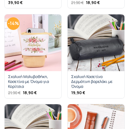
Original
Η
39,90
€
21,90
€
18,90
€
price
τρέχουσα
was:
τιμή
21,90 €.
είναι:
18,90 €.
-14%
Σχολική Μολυβοθήκη,
Σχολική Κασετίνα
Κασετίνα με Όνομα για
Δερμάτινη βαρελάκι με
Κορίτσια
Όνομα
Original
Η
21,90
€
18,90
€
19,90
€
price
τρέχουσα
was:
τιμή
21,90 €.
είναι:
18,90 €.