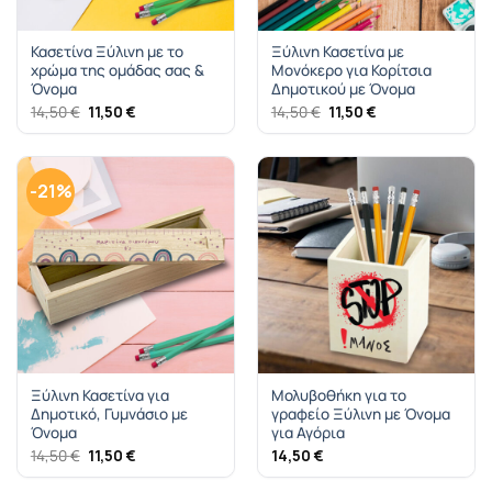
Κασετίνα Ξύλινη με το
Ξύλινη Κασετίνα με
χρώμα της ομάδας σας &
Μονόκερο για Κορίτσια
Όνομα
Δημοτικού με Όνομα
Original
Η
Original
Η
14,50
€
11,50
€
14,50
€
11,50
€
price
τρέχουσα
price
τρέχουσα
was:
τιμή
was:
τιμή
14,50 €.
είναι:
14,50 €.
είναι:
11,50 €.
11,50 €.
-21%
Ξύλινη Κασετίνα για
Μολυβοθήκη για το
Δημοτικό, Γυμνάσιο με
γραφείο Ξύλινη με Όνομα
Όνομα
για Αγόρια
Original
Η
14,50
€
11,50
€
14,50
€
price
τρέχουσα
was:
τιμή