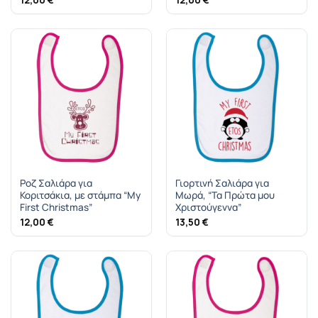
12,00
€
12,00
€
Ροζ Σαλιάρα για
Γιορτινή Σαλιάρα για
Κοριτσάκια, με στάμπα “My
Μωρά, “Τα Πρώτα μου
First Christmas”
Χριστούγεννα”
12,00
€
13,50
€