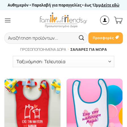
Μετάβαση
Αυθημερόν • Παραλαβή για παραγγελίες • έως 12μμ
Δείτε εδώ
στο
περιεχόμενο
Αναζήτηση
Προσφορές
για:
ΠΡΟΣΩΠΟΠΟΙΗΜΈΝΑ ΔΏΡΑ
ΣΑΛΙΆΡΕΣ ΓΙΑ ΜΩΡΆ