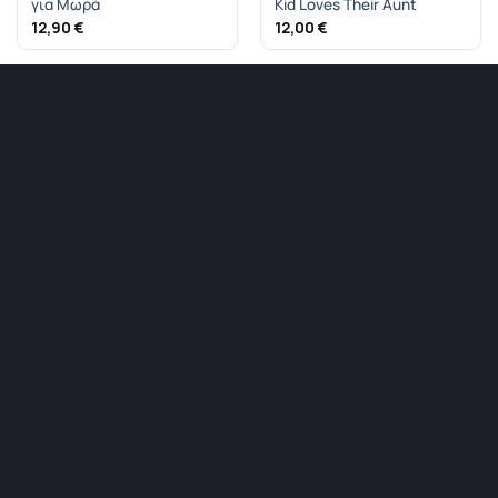
για Μωρά
Kid Loves Their Aunt
12,90
€
12,00
€
Σαλιάρα Μωρού για
Δώρο Σαλιάρα για
Αγοράκι, με Στάμπα
Αγοράκια, Ι Love you to the
Μετάλλιο
moon and Back
12,00
€
10,60
€