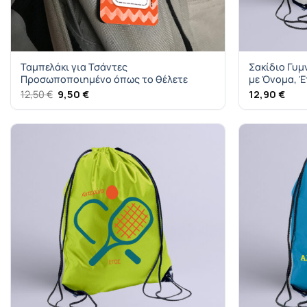
Ταμπελάκι για Τσάντες
Σακίδιο Γυμ
Προσωποποιημένο όπως το θέλετε
με Όνομα, 
Original
Η
12,50
€
9,50
€
12,90
€
price
τρέχουσα
was:
τιμή
12,50 €.
είναι:
9,50 €.