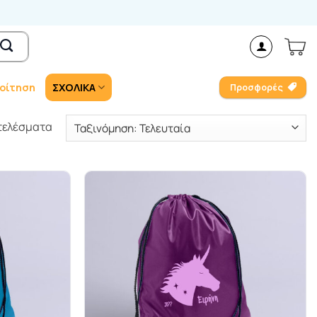
οίτηση
ΣΧΟΛΙΚΑ
Προσφορές
Sorted
οτελέσματα
by
latest