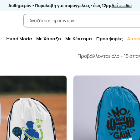
Αυθημερόν • Παραλαβή για παραγγελίες • έως 12μμ
Δείτε εδώ
Αναζήτηση
για:
Hand Made
Με Χάραξη
Με Κέντημα
Προσφορές
Αποφ
Προβάλλονται όλα - 15 απ