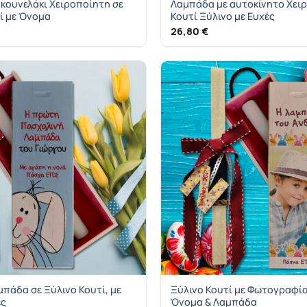
κουνελάκι Χειροποίητη σε
Λαμπάδα με αυτοκίνητο Χει
ί με Όνομα
Κουτί Ξύλινο με Ευχές
26,80
€
πάδα σε Ξύλινο Κουτί, με
Ξύλινο Κουτί με Φωτογραφία
ές
Όνομα & Λαμπάδα