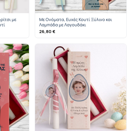
ρίτσι με
Mε Ονόματα, Ευχές Κουτί Ξύλινο και
υτί
Λαμπάδα με Λαγουδάκι
26,80
€