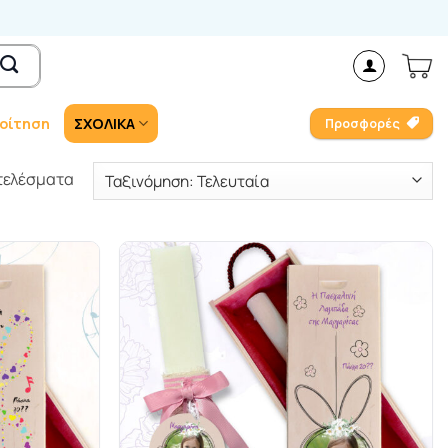
οίτηση
ΣΧΟΛΙΚΑ
Προσφορές
Sorted
οτελέσματα
by
latest