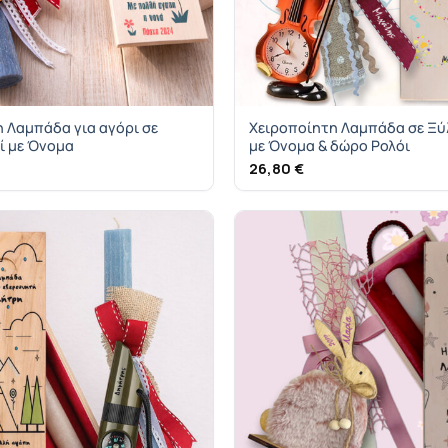
 Λαμπάδα για αγόρι σε
Χειροποίητη Λαμπάδα σε Ξύλ
ί με Όνομα
με Όνομα & δώρο Ρολόι
26,80
€