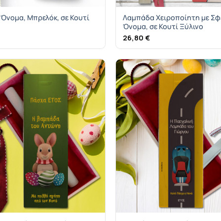
Όνομα, Μπρελόκ, σε Κουτί
Λαμπάδα Χειροποίητη με Σφ
Όνομα, σε Κουτί Ξύλινο
26,80
€