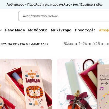
Αυθημερόν • Παραλαβή για παραγγελίες • έως 12μμ
Δείτε εδώ
Αναζήτηση
για:
Hand Made
Με Χάραξη
Με Κέντημα
Προσφορές
Αποφ
Βλέπετε 1–24 από 26 απ
ΞΎΛΙΝΑ ΚΟΥΤΙΆ ΜΕ ΛΑΜΠΆΔΕΣ