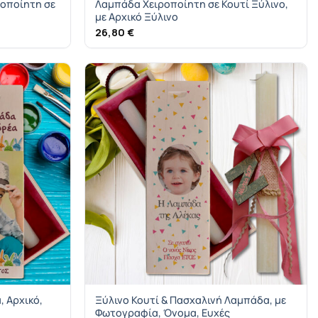
ροποίητη σε
Λαμπάδα Χειροποίητη σε Κουτί Ξύλινο,
με Αρχικό Ξύλινο
26,80
€
, Αρχικό,
Ξύλινο Κουτί & Πασχαλινή Λαμπάδα, με
Φωτογραφία, Όνομα, Ευχές