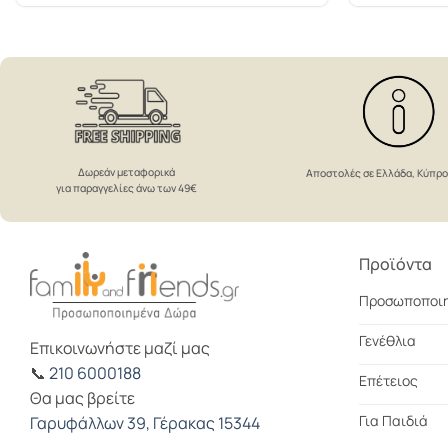
Δωρεάν μεταφορικά
Αποστολές σε Ελλάδα, Κύπρ
για παραγγελίες άνω των 49€
Προϊόντα
Προσωποποι
Γενέθλια
Επικοινωνήστε μαζί μας
📞
210 6000188
Επέτειος
Θα μας βρείτε
Για Παιδιά
Γαρυφάλλων 39, Γέρακας 15344