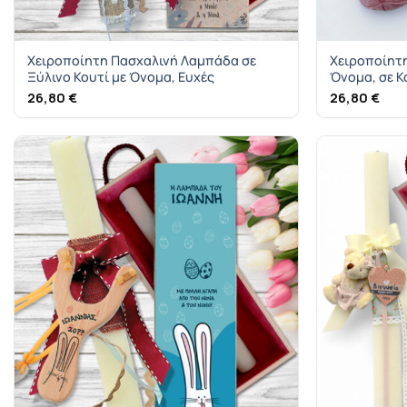
Χειροποίητη Πασχαλινή Λαμπάδα σε
Χειροποίητ
Ξύλινο Κουτί με Όνομα, Ευχές
Όνομα, σε Κ
26,80
€
26,80
€