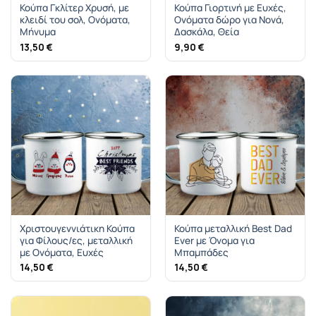
Κούπα Γκλίτερ Χρυσή, με
Κούπα Γιορτινή με Ευχές,
κλειδί του σολ, Ονόματα,
Ονόματα δώρο για Νονά,
Μήνυμα
Δασκάλα, Θεία
13,50
€
9,90
€
Χριστουγεννιάτικη Κούπα
Κούπα μεταλλική Best Dad
για Φίλους/ες, μεταλλική
Ever με Όνομα για
με Ονόματα, Ευχές
Μπαμπάδες
14,50
€
14,50
€