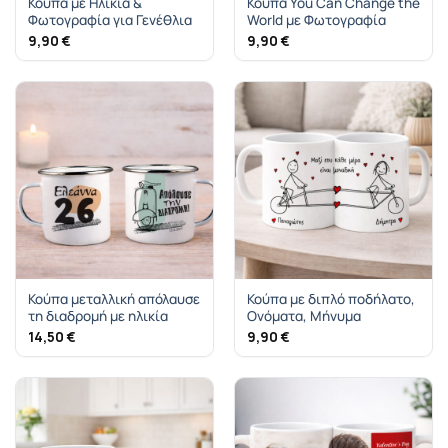
Κούπα με Ηλικία &
Κούπα You Can Change the
Φωτογραφία για Γενέθλια
World με Φωτογραφία
9,90
€
9,90
€
Κούπα μεταλλική απόλαυσε
Κούπα με διπλό ποδήλατο,
τη διαδρομή με ηλικία
Ονόματα, Μήνυμα
14,50
€
9,90
€