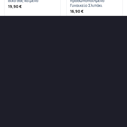
δικό σας κείμενο
προσωποποιημένο
Γυναικείο Σλιπάκι
19,90
€
16,90
€
Ολόσωμο Φορμάκι με
Ολόσωμο Βρεφικό Φορμάκι
Φωτογραφία και δικό σας
με όποιο μήνυμα θέλετε
μήνυμα
εσείς
18,50
€
18,50
€