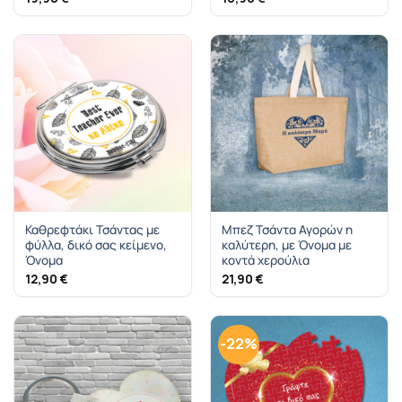
Καθρεφτάκι Τσάντας με
Mπεζ Τσάντα Αγορών η
φύλλα, δικό σας κείμενο,
καλύτερη, με Όνομα με
Όνομα
κοντά χερούλια
12,90
€
21,90
€
-22%