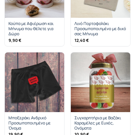
Κούπα με Αφιέρωση και
Λινό Πορτοφολάκι
Μήνυμα που θέλετε για
Προσωποποιημένο με δικό
Δώρο
σας Μήνυμα
9,90
€
12,40
€
Μποξεράκι Ανδρικό
Συγχαρητήρια με Βαζάκι
Προσωποποιημένο με
Καραμέλες με Ευχές,
Όνομα
Ονόματα
19,90
€
10,90
€