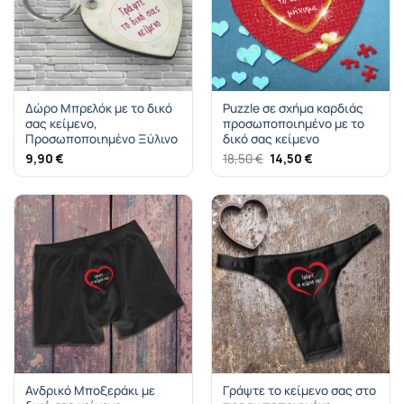
Δώρο Μπρελόκ με το δικό
Puzzle σε σχήμα καρδιάς
σας κείμενο,
προσωποποιημένο με το
Προσωποποιημένο Ξύλινο
δικό σας κείμενο
Original
Η
9,90
€
18,50
€
14,50
€
price
τρέχουσα
was:
τιμή
18,50 €.
είναι:
14,50 €.
Ανδρικό Μποξεράκι με
Γράψτε το κείμενο σας στο