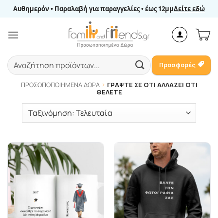
Μετάβαση
Αυθημερόν • Παραλαβή για παραγγελίες • έως 12μμ
Δείτε εδώ
στο
περιεχόμενο
Αναζήτηση
Προσφορές
για:
ΠΡΟΣΩΠΟΠΟΙΗΜΈΝΑ ΔΏΡΑ
ΓΡΆΨΤΕ ΣΕ ΌΤΙ ΑΛΛΆΖΕΙ ΌΤΙ
ΘΈΛΕΤΕ