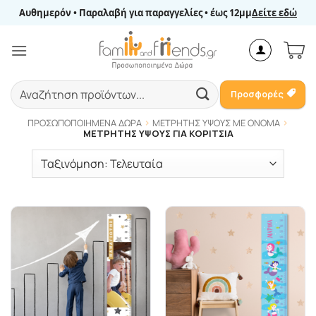
Μετάβαση
Αυθημερόν • Παραλαβή για παραγγελίες • έως 12μμ
Δείτε εδώ
στο
περιεχόμενο
Αναζήτηση
Προσφορές
για:
ΠΡΟΣΩΠΟΠΟΙΗΜΈΝΑ ΔΏΡΑ
ΜΕΤΡΗΤΉΣ ΎΨΟΥΣ ΜΕ ΌΝΟΜΑ
ΜΕΤΡΗΤΉΣ ΎΨΟΥΣ ΓΙΑ ΚΟΡΊΤΣΙΑ