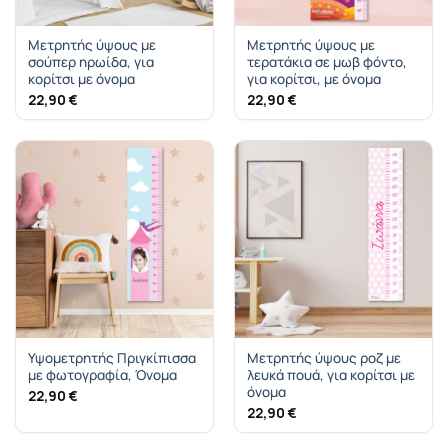
Μετρητής ύψους με
Μετρητής ύψους με
σούπερ ηρωίδα, για
τερατάκια σε μωβ φόντο,
κορίτσι με όνομα
για κορίτσι, με όνομα
22,90
€
22,90
€
Υψομετρητής Πριγκίπισσα
Μετρητής ύψους ροζ με
με φωτογραφία, Όνομα
λευκά πουά, για κορίτσι με
όνομα
22,90
€
22,90
€